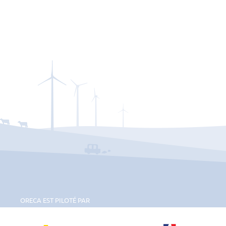
ORECA EST PILOTÉ PAR
Région Bourgogne-Franche-Comté
Ademe Bourgogne-Franche-Comté
Préfet de la régi