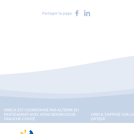
Partager sur Facebook
Partager sur LinkedIn
Partager la page
ORECA EST COORDONNÉ PAR ALTERRE EN
PARTENARIAT AVEC ATMO BOURGOGNE-
ORECA S'APPUIE SUR L
FRANCHE-COMTÉ
OPTEER
on Bourgogne-Franche-Comté
Alterre Bourgogne-Franche-Comté
ATMO Bourgogne-Franche-Comté
OPTEER