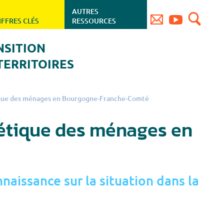
AUTRES
IFFRES CLÉS
RESSOURCES
NSITION
TERRITOIRES
tique des ménages en Bourgogne-Franche-Comté
gétique des ménages en
aissance sur la situation dans la