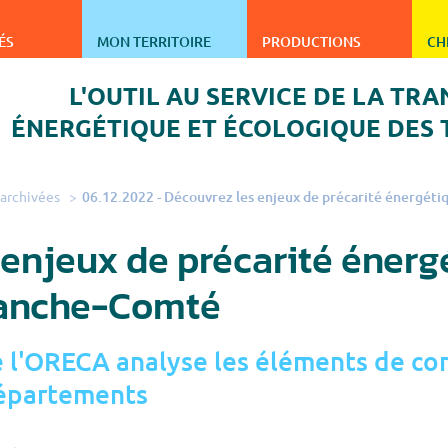
ergie climat air de Bourgogne-Franche-Comté
ÉS
MON TERRITOIRE
PRODUCTIONS
CH
L'OUTIL AU SERVICE DE LA TRA
ÉNERGÉTIQUE ET ÉCOLOGIQUE DES 
 archivées
06.12.2022 - Découvrez les enjeux de précarité énergé
 enjeux de précarité éner
anche-Comté
 l'ORECA analyse les éléments de conn
départements