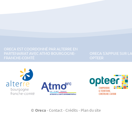
ORECA EST COORDONNÉ PAR ALTERRE EN
PARTENARIAT AVEC ATMO BOURGOGNE-
ORECA S'APPUIE SUR L
FRANCHE-COMTÉ
OPTEER
on Bourgogne-Franche-Comté
Alterre Bourgogne-Franche-Comté
ATMO Bourgogne-Franche-Comté
OPTEER
©
Oreca
-
Contact
-
Crédits
-
Plan du site