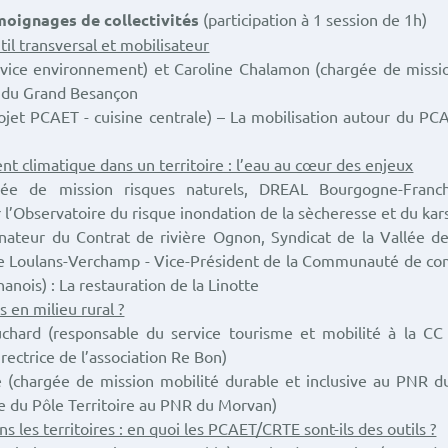
moignages de collectivités
(participation à 1 session de 1h)
il transversal et mobilisateur
ervice environnement) et Caroline Chalamon (chargée de missio
t du Grand Besançon
ojet PCAET - cuisine centrale) – La mobilisation autour du PC
nt climatique dans un territoire : l’eau au cœur des enjeux
rgée de mission risques naturels, DREAL Bourgogne-Franc
 l’Observatoire du risque inondation de la sècheresse et du kar
nnateur du Contrat de rivière Ognon, Syndicat de la Vallée d
de Loulans-Verchamp - Vice-Président de la Communauté de c
nois) : La restauration de la Linotte
s en milieu rural ?
uchard (responsable du service tourisme et mobilité à la C
rectrice de l’association Re Bon)
 (chargée de mission mobilité durable et inclusive au PNR 
le du Pôle Territoire au PNR du Morvan)
s les territoires : en quoi les PCAET/CRTE sont-ils des outils ?