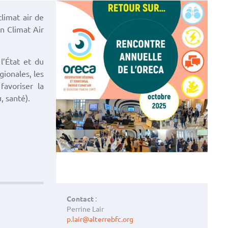
climat air de
n Climat Air
l’État et du
gionales, les
favoriser la
, santé).
Contact
:
Perrine Lair
p.lair@alterrebfc.org