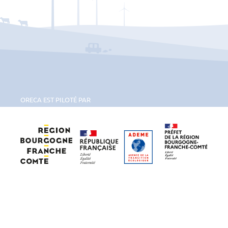
ORECA EST PILOTÉ PAR
Région Bourgogne-Franche-Comté
Ademe Bourgogne-Franche-Comté
Préfet de la régi