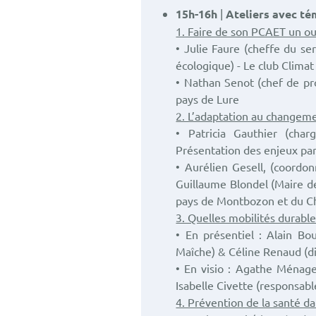
15h-16h
|
Ateliers avec té
1. Faire de son PCAET un out
• Julie Faure (cheffe du s
écologique) - Le club Clima
• Nathan Senot (chef de pr
pays de Lure
2. L’adaptation au changeme
• Patricia Gauthier (cha
Présentation des enjeux par
• Aurélien Gesell, (coordo
Guillaume Blondel (Maire 
pays de Montbozon et du Cha
3. Quelles mobilités durable
• En présentiel : Alain Bo
Maîche) & Céline Renaud (di
• En visio : Agathe Ménage
Isabelle Civette (responsab
4. Prévention de la santé dan