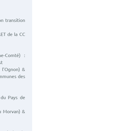
n transition
AET de la CC
he-Comté) :
st
e l’Ognon) &
ommunes des
C du Pays de
du Morvan) &