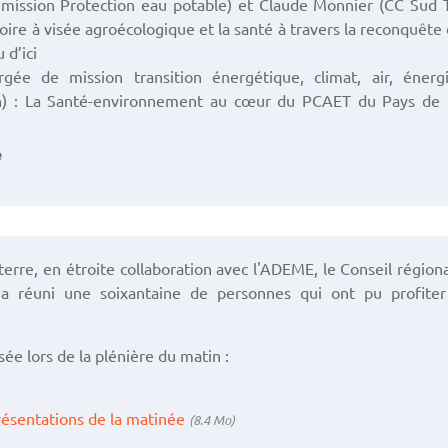
mission Protection eau potable) et Claude Monnier (CC Sud T
toire à visée agroécologique et la santé à travers la reconquête 
u d’ici
gée de mission transition énergétique, climat, air, énerg
n) : La Santé-environnement au cœur du PCAET du Pays de 
e
erre, en étroite collaboration avec l'ADEME, le Conseil régiona
 réuni une soixantaine de personnes qui ont pu profite
sée lors de la plénière du matin :
résentations de la matinée
(8.4 Mo)